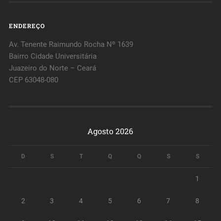
ENDEREÇO
Av. Tenente Raimundo Rocha Nº 1639
Bairro Cidade Universitária
Juazeiro do Norte – Ceará
CEP 63048-080
Agosto 2026
D
S
T
Q
Q
S
S
1
2
3
4
5
6
7
8