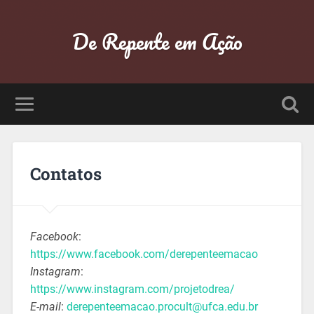
De Repente em Ação
Contatos
Facebook
:
https://www.facebook.com/derepenteemacao
Instagram
:
https://www.instagram.com/projetodrea/
E-mail
:
derepenteemacao.procult@ufca.edu.br