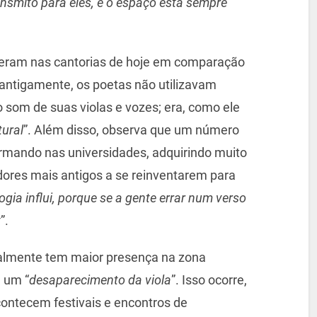
nsmito para eles, e o espaço está sempre
reram nas cantorias de hoje em comparação
antigamente, os poetas não utilizavam
 som de suas violas e vozes; era, como ele
tural
”. Além disso, observa que um número
rmando nas universidades, adquirindo muito
ores mais antigos a se reinventarem para
ogia influi, porque se a gente errar num verso
t
”.
ualmente tem maior presença na zona
 um “
desaparecimento da viola
”. Isso ocorre,
ontecem festivais e encontros de