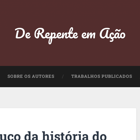
De Repente em Ação
SOBRE OS AUTORES
TRABALHOS PUBLICADOS
co da história do