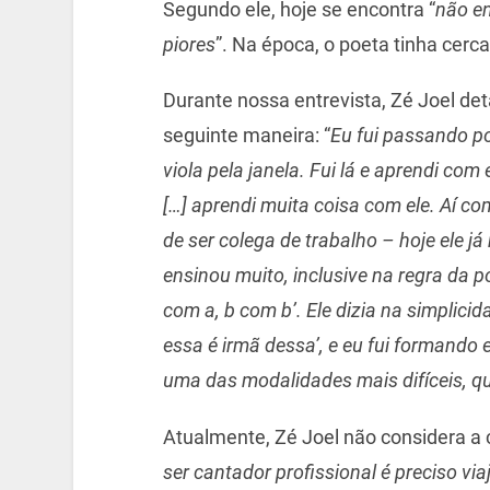
Segundo ele, hoje se encontra “
não e
piores
”. Na época, o poeta tinha cerc
Durante nossa entrevista, Zé Joel det
seguinte maneira: “
Eu fui passando p
viola pela janela. Fui lá e aprendi com
[…] aprendi muita coisa com ele. Aí co
de ser colega de trabalho – hoje ele já
ensinou muito, inclusive na regra da po
com a, b com b’. Ele dizia na simplicida
essa é irmã dessa’, e eu fui formando 
uma das modalidades mais difíceis, q
Atualmente, Zé Joel não considera a c
ser cantador profissional é preciso vi