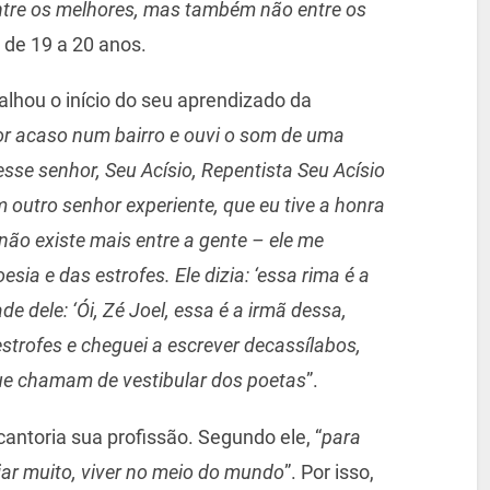
ntre os melhores, mas também não entre os
a de 19 a 20 anos.
alhou o início do seu aprendizado da
or acaso num bairro e ouvi o som de uma
 esse senhor, Seu Acísio, Repentista Seu Acísio
m outro senhor experiente, que eu tive a honra
 não existe mais entre a gente – ele me
esia e das estrofes. Ele dizia: ‘essa rima é a
de dele: ‘Ói, Zé Joel, essa é a irmã dessa,
estrofes e cheguei a escrever decassílabos,
ue chamam de vestibular dos poetas
”.
antoria sua profissão. Segundo ele, “
para
ajar muito, viver no meio do mundo
”. Por isso,